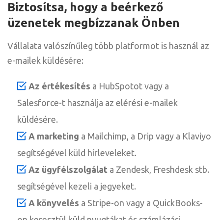
Biztosítsa, hogy a beérkező
üzenetek megbízzanak Önben
Vállalata valószínűleg több platformot is használ az
e-mailek küldésére:
Az értékesítés
a HubSpotot vagy a
Salesforce-t használja az elérési e-mailek
küldésére.
A marketing
a Mailchimp, a Drip vagy a Klaviyo
segítségével küld hírleveleket.
Az ügyfélszolgálat
a Zendesk, Freshdesk stb.
segítségével kezeli a jegyeket.
A könyvelés
a Stripe-on vagy a QuickBooks-
on keresztül küld nyugtákat és számlázási